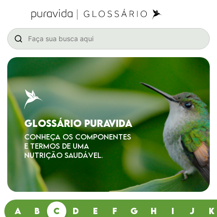
GLOSSÁRIO PURAVIDA
CONHEÇA OS COMPONENTES
E TERMOS DE UMA
NUTRIÇÃO SAUDÁVEL.
A
B
C
D
E
F
G
H
I
J
K