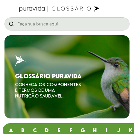
GLOSSÁRIO PURAVIDA
CONHEÇA OS COMPONENTES
E TERMOS DE UMA
NUTRIÇÃO SAUDÁVEL.
A
B
C
D
E
F
G
H
I
J
K